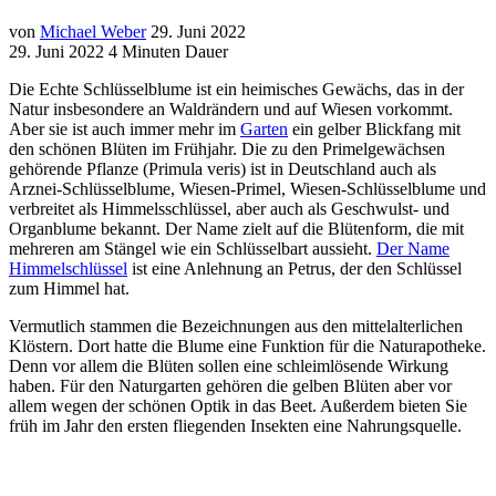
von
Michael Weber
29. Juni 2022
29. Juni 2022
4 Minuten Dauer
Die Echte Schlüsselblume ist ein heimisches Gewächs, das in der
Natur insbesondere an Waldrändern und auf Wiesen vorkommt.
Aber sie ist auch immer mehr im
Garten
ein gelber Blickfang mit
den schönen Blüten im Frühjahr. Die zu den Primelgewächsen
gehörende Pflanze (Primula veris) ist in Deutschland auch als
Arznei-Schlüsselblume, Wiesen-Primel, Wiesen-Schlüsselblume und
verbreitet als Himmelsschlüssel, aber auch als Geschwulst- und
Organblume bekannt. Der Name zielt auf die Blütenform, die mit
mehreren am Stängel wie ein Schlüsselbart aussieht.
Der Name
Himmelschlüssel
ist eine Anlehnung an Petrus, der den Schlüssel
zum Himmel hat.
Vermutlich stammen die Bezeichnungen aus den mittelalterlichen
Klöstern. Dort hatte die Blume eine Funktion für die Naturapotheke.
Denn vor allem die Blüten sollen eine schleimlösende Wirkung
haben. Für den Naturgarten gehören die gelben Blüten aber vor
allem wegen der schönen Optik in das Beet. Außerdem bieten Sie
früh im Jahr den ersten fliegenden Insekten eine Nahrungsquelle.