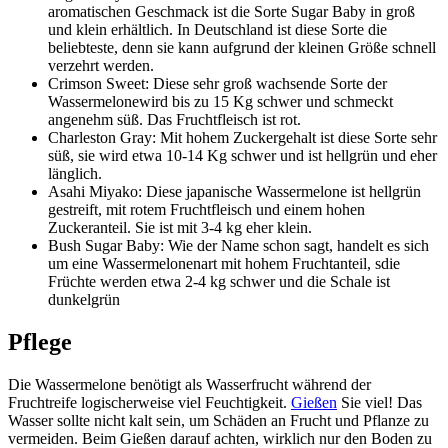
aromatischen Geschmack ist die Sorte Sugar Baby in groß
und klein erhältlich. In Deutschland ist diese Sorte die
beliebteste, denn sie kann aufgrund der kleinen Größe schnell
verzehrt werden.
Crimson Sweet: Diese sehr groß wachsende Sorte der
Wassermelonewird bis zu 15 Kg schwer und schmeckt
angenehm süß. Das Fruchtfleisch ist rot.
Charleston Gray: Mit hohem Zuckergehalt ist diese Sorte sehr
süß, sie wird etwa 10-14 Kg schwer und ist hellgrün und eher
länglich.
Asahi Miyako: Diese japanische Wassermelone ist hellgrün
gestreift, mit rotem Fruchtfleisch und einem hohen
Zuckeranteil. Sie ist mit 3-4 kg eher klein.
Bush Sugar Baby: Wie der Name schon sagt, handelt es sich
um eine Wassermelonenart mit hohem Fruchtanteil, sdie
Früchte werden etwa 2-4 kg schwer und die Schale ist
dunkelgrün
Pflege
Die Wassermelone benötigt als Wasserfrucht während der
Fruchtreife logischerweise viel Feuchtigkeit.
Gießen
Sie viel! Das
Wasser sollte nicht kalt sein, um Schäden an Frucht und Pflanze zu
vermeiden. Beim Gießen darauf achten, wirklich nur den Boden zu