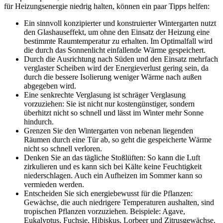
für Heizungsenergie niedrig halten, können ein paar Tipps helfen:
Ein sinnvoll konzipierter und konstruierter Wintergarten nutzt
den Glashauseffekt, um ohne den Einsatz der Heizung eine
bestimmte Raumtemperatur zu erhalten. Im Optimalfall wird
die durch das Sonnenlicht einfallende Wärme gespeichert.
Durch die Ausrichtung nach Süden und den Einsatz mehrfach
verglaster Scheiben wird der Energieverlust gering sein, da
durch die bessere Isolierung weniger Wärme nach außen
abgegeben wird.
Eine senkrechte Verglasung ist schräger Verglasung
vorzuziehen: Sie ist nicht nur kostengünstiger, sondern
überhitzt nicht so schnell und lässt im Winter mehr Sonne
hindurch.
Grenzen Sie den Wintergarten von nebenan liegenden
Räumen durch eine Tür ab, so geht die gespeicherte Wärme
nicht so schnell verloren.
Denken Sie an das tägliche Stoßlüften: So kann die Luft
zirkulieren und es kann sich bei Kälte keine Feuchtigkeit
niederschlagen. Auch ein Aufheizen im Sommer kann so
vermieden werden.
Entscheiden Sie sich energiebewusst für die Pflanzen:
Gewächse, die auch niedrigere Temperaturen aushalten, sind
tropischen Pflanzen vorzuziehen. Beispiele: Agave,
Eukalyptus, Fuchsie, Hibiskus, Lorbeer und Zitrusgewächse.