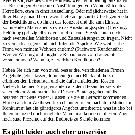
Referenzobjekte des Unternehmens, welcher unbedingt anzuraten
ist: Besichtigen Sie mehrere Ausführungen von Wintergärten des
Herstellers, etwa in einer Ausstellung. Oder möglicherweise hat in
Ihrer Nähe jemand bei diesem Lieferant gekauft? Überlegen Sie bei
der Besichtigung, ob Ihnen das Konzept und die zum Einsatz
kommenden Materialien sowie das Ausstattungssystem (Heizung,
Belüftung) prinzipiell zusagen und scheuen Sie sich auch nicht,
nach eventuellen Mehrkosten und Zusatzleistungen zu fragen. Nicht
zu vernachlässigen sind auch folgende Aspekte: Wie weit ist die
Firma von meinem Wohnort entfernt? (Stichwort: Kundennähe)
Werden Wartung und mögliche Reparaturen vom Lieferanten
vorgenommen? Wenn ja, zu welchen Konditionen?
Haben Sie sich nun von zwei, besser drei verschiedenen Firmen
Angebote geben lassen, lohnt ein genauer Blick auf die zu
erbringenden Leistungen und die dafür anfallenden Kosten.
Vielleicht kennen Sie ja jemanden aus dem Bekanntenkreis, der
schon einen Wintergarten hat? Dieser könnte gegebenenfalls
beratend zur Seite stehen. Lassen Sie die in Betracht kommenden
Firmen auch in Wettbewerb zu einander treten, nach dem Motto: Ihr
Konkurrent hat ein günstigeres Angebot unterbreitet, was ist also bei
Ihnen finanziell noch möglich? Manchmal können in diesem Zuge
noch satte Prozente auf den Endpreis zu Stande kommen.
Es gibt leider auch eher unseriöse