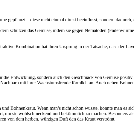
me gepflanzt – diese nicht einmal direkt beeinflusst, sondern dadurch,
ndern schützen das Gemüse, indem sie gegen Nematoden (Fadenwürmer)
attraktive Kombination hat ihren Ursprung in der Tatsache, dass der L
 nur die Entwicklung, sondern auch den Geschmack von Gemüse positiv b
ie Nachbarn mit ihrer Wachstumsfreude förmlich an. Auch neben Bohnen 
 und Bohnenkraut. Wenn man’s nicht schon wusste, konnte man es sich
hört, um sie wohlschmeckend und bekömmlich zu machen. Besonders als
ren von dem herben, würzigen Duft den das Kraut verströmt.